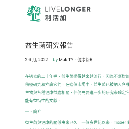
益生菌研究報告
.
.
Posted on
Posted in
2
2 6 月, 2022
by
Mak TY
健康新知
6
月
在過去的二十年裡，益生菌變得越來越流行，因為不斷增
,
積極研究和推廣它們。在這個市場中，益生菌已被納入各
2
生物與各種健康益處相關，但仍需要進一步的研究來確定
0
能有益特性的文獻。
2
一、簡介
2
益生菌與健康的關係由來已久。一個多世紀以來，Tissi