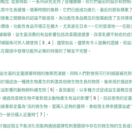
概念. 從那時起，一系列研究支持了這種關聯，但它們最初的設計和控制
基質中生長緩慢。隨著時間的推移，它們已經成功進化，最近的那些積累
與營養之間關係的認識不斷提高，為功能性食品概念的發展創造了支持環
價值。功能性食品市場正在擴大，尤其是在日本——它的發源地——在歐
 據報導，益生菌消費的有益影響包括改善腸道健康、改善乳糖不耐症的症
桿菌
菌株可供人類使用 [
3
,
4
] . 儘管如此，儘管有令人鼓舞的證據，但
其在腸道中發揮功能所必需的特徵的了解並不完整。
但益生菌的定義隨著時間的推移而演變，同時人們對使用可行的細菌補充
用於描述由一種微生物產生的刺激其他微生物生長的物質，後來用於描述
益影響的動物飼料補充劑 [
5
]。直到最近，以多種方式促成益生菌概念
，通過改善微生物平衡對宿主動物產生有益的影響”[
6
]。目前使用的定
被重新定義為“活的微生物，當攝入足夠的量時，會給宿主帶來健康益處
的一部分攝入足量時”[
7
]。
95 年引入，用於描述宿主不能消化但能夠通過選擇性刺激腸道中存在的微生物的生