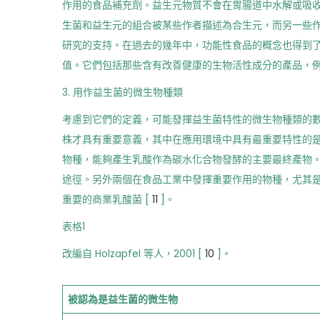
作用的食品補充劑。益生元物質不會在胃腸道中水解或吸
生菌和益生元的組合被某些作者描述為合生元，而另一些作
研究的支持。在過去的幾年中，功能性食品的概念也得到
值。它們包括那些含有改善健康的生物活性成分的產品，例
3. 用作益生菌的微生物種類
考慮到它們的定義，可能發揮益生菌特性的微生物種類的
株才具有重要意義，其中在應用環境中具有最重要特性的
物種，能夠產生乳酸作為碳水化合物發酵的主要最終產物
途徑。另外兩個在食品工業中發揮重要作用的物種，尤其
重要的商業乳酸菌 [
11
]。
表格1
改編自 Holzapfel 等人，2001 [
10
]。
被認為是益生菌的微生物