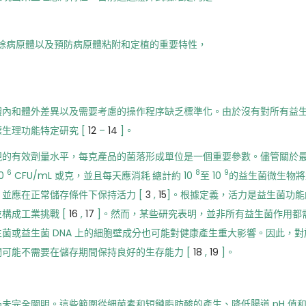
除病原體以及預防病原體粘附和定植的重要特性，
體內和體外差異以及需要考慮的操作程序缺乏標準化。由於沒有對所有益
生理功能特定研究 [
12
–
14
]。
現的有效劑量水平，每克產品的菌落形成單位是一個重要參數。儘管關於
6
8
9
0
CFU/mL 或克，並且每天應消耗 總計約 10
至 10
的益生菌微生物將
並應在正常儲存條件下保持活力 [
3
,
15
]。根據定義，活力是益生菌功
構成工業挑戰 [
16
,
17
]。然而，某些研究表明，並非所有益生菌作用都
菌或益生菌 DNA 上的細胞壁成分也可能對健康產生重大影響。因此，
可能不需要在儲存期間保持良好的生存能力 [
18
,
19
]。
未完全闡明。這些範圍從細菌素和短鏈脂肪酸的產生、降低腸道 pH 值