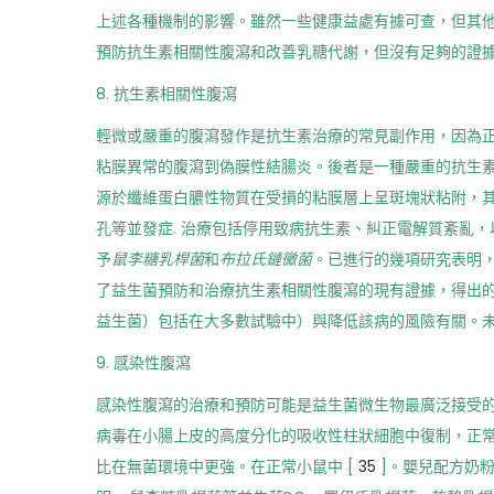
上述各種機制的影響。雖然一些健康益處有據可查，但其
預防抗生素相關性腹瀉和改善乳糖代謝，但沒有足夠的證
8. 抗生素相關性腹瀉
輕微或嚴重的腹瀉發作是抗生素治療的常見副作用，因為
粘膜異常的腹瀉到偽膜性結腸炎。後者是一種嚴重的抗生
源於纖維蛋白膿性物質在受損的粘膜層上呈斑塊狀粘附，
孔等並發症. 治療包括停用致病抗生素、糾正電解質紊亂
予
鼠李糖乳桿菌
和
布拉氏鏈黴菌
。已進行的幾項研究表明
了益生菌預防和治療抗生素相關性腹瀉的現有證據，得出的
益生菌）包括在大多數試驗中）與降低該病的風險有關。未
9. 感染性腹瀉
感染性腹瀉的治療和預防可能是益生菌微生物最廣泛接受
病毒在小腸上皮的高度分化的吸收性柱狀細胞中復制，正
比在無菌環境中更強。在正常小鼠中 [
35
]。嬰兒配方奶