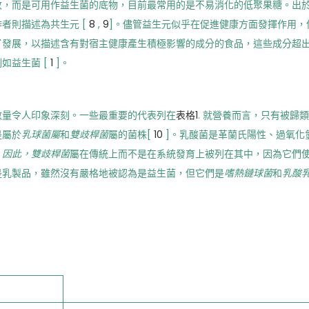
收，而是可用作益生菌的底物，目前最常用的是不易消化的低聚果糖。出
者則描述為共生元 [
8
,
9
]。儘管益生元似乎在促進健康方面發揮作用，
了發展，以描述含有對宿主健康產生積極影響的成分的食品，這些成分超
如益生菌 [
1
]。
數量令人印象深刻。一些最重要的代表列在
表格1
. 就營養而言，只有被歸
是屬於
乳球菌屬
和
雙歧桿菌
屬的菌株[
10
]。乳酸菌是革蘭氏陽性、過氧化
。
因此，雙歧桿菌
屬在傳統上而不是在系統發育上被列在其中，因為它們
是乳製品，雖然沒有嚴格地被認為是益生菌，但它們是
嗜熱鏈球菌
和
乳酸