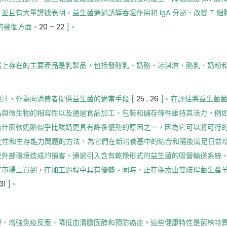
且有大量證據表明，益生菌通過誘導吞噬作用和 IgA 分泌、改變 T 細
應的幾個方面。
20
–
22
]。
場上存在的主要產品是乳製品，包括發酵乳、奶酪、冰淇淋、酪乳、奶粉
汁，作為向消費者提供益生菌的適當手段 [
25
,
26
]。在評估將益生菌
與微生物的相容性以及通過食品加工、包裝和儲存條件維持其活力。例如，
為什麼軟奶酪似乎比酸奶更具有許多優勢的原因之一，因為它可以將可行
定性和生存能力問題的方法，為它們在新培養基中的結合和隨後滿足日益
受外部環境造成的損害。通過引入含有乾燥形式的益生菌的吸管輸送系統
在市場上買到，在加工過程中具有優勢。同時，正在探索由雙歧桿菌生產
31
]。
康、增強免疫反應、降低血清膽固醇和預防癌症。這些健康特性是菌株特