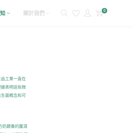
0
知
關於我們
食品工業一直在
證據表明這些微
益生菌概念和可
配方奶餵養的腹瀉