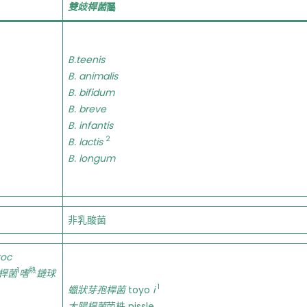
雙歧桿菌
屬
B.teenis
B. animalis
B. bifidum
B. breve
B. infantis
2
B. lactis
B. longum
非乳酸菌
toc
1
熱
桿菌
嗜
鏈球
1
蠟狀芽孢桿菌
toyo
i
大腸桿菌
菌株 nissle