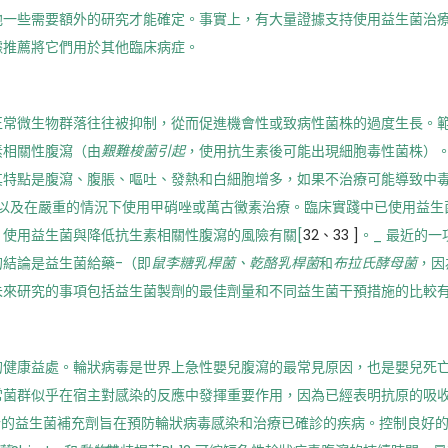
他一些需要額外的研究才能確定。事實上，有大量證據支持使用益生菌治
據推薦將它們用於其他臨床病症。
正常微生物群落往往被抑制，從而促進機會性或致病性菌株的過度生長。
素相關性腹瀉（由
艱難梭菌引起
，使用抗生素後可能出現細胞毒性菌株）
其特點是腹瀉、腹脹、嘔吐、發熱和白細胞增多，如果不治療可能導致中
，以及在嚴重的情況下使用甲硝唑或萬古黴素治療。臨床實踐中已使用益生
，使用益生菌與降低抗生素相關性腹瀉的風險有關[
32、33
]
。_ 最近的
結論是益生菌給藥-（即
鼠李糖乳桿菌、乾酪乳桿菌
和
布拉氏酵母菌
，因
來研究的事項包括益生菌製劑的最佳劑量和不同益生菌干預措施的比較有
的健康益處。輪狀病毒是世界上急性嬰兒腹瀉的最常見原因，也是嬰兒死
常菌群似乎在宿主對感染的反應中發揮重要作用，因為已經表明抗原的吸
粉的益生菌補充劑旨在預防輪狀病毒感染和治療已確診的疾病。控制良好