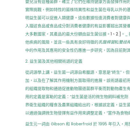
嬰兒沒有這種菌群，確立了它們在維持健康方面發揮作用的
實際挑戰，例如特性的菌株特異性和益生菌在母乳以外的
明益生菌可以促進人類健康。這些數據恰逢消費者對健康
入描述食品或食品成分對消費者健康的有益影響超出其營養
大多數國家，其產品的最大份額由益生菌佔據。
1、2
]
。_
他疾病的風險，並且一些具有良好特徵的
乳酸桿菌
和
雙歧
中的作用及其應用的安全性仍應進一步研究，因為目前對
2. 益生菌及其他相關術語的定義
從詞源學上講，益生菌一詞源自希臘語，意思是“終生”，
加，以及在了解其作用機制方面取得的進展。該術語最初
的組織提取物和通過促進動物腸道菌群平衡而對動物產生有
用的定義是富勒的定義：“益生菌是活的微生物飼料補充劑
界衛生組織的糧食及農業組織給出的，根據該定義，益生菌
以通過強調微生物發揮有益作用來調整定義，“當作為食物
益生元一詞由 Gibson 和 Roberfroid 於 19