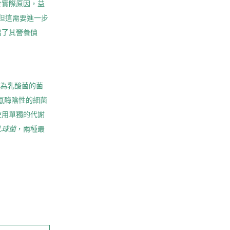
於實際原因，益
但這需要進一步
出了其營養價
類為乳酸菌的菌
氫酶陰性的細菌
使用單獨的代謝
乳球菌
，兩種最