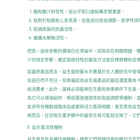
酸和膽汁耐受性，這似乎對口服給藥至關重要，
粘附於粘膜和上皮表面，這是成功免疫調節、競爭性排
對病原菌的抗菌活性，
膽鹽水解酶活性。
然而，這些參數的價值仍在爭論中，因為存在相關問題、
少的特定參數，確定菌株特性的最佳方法是目標群體和目標
就最終產品而言，益生菌劑量水平應基於在人體研究中發
信息仍然不充分，但普遍認為益生菌產品的最低濃度應為 1
給消費者。此外，菌株必須能夠在生產和商業條件下生長，
為它可以增強粘附、降低腸道通透性和免疫調節等機制，並
並非所有機製或臨床益處都與活力直接相關，甚至某些益生
株而言，在初始生產步驟中的最佳生長可能就足夠了，它們
5. 益生菌活性機制
益生菌具有多種作用機制，儘管它們發揮作用的確切方式仍