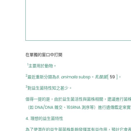
在單獨的窗口中打開
1
主要用於動物。
2
最近重新分類為
B. animalis
subsp。
乳酸菌
[
59
]。
3
對益生菌特性知之甚少。
值得一提的是，由於益生菌活性與菌株相關，建議進行菌
（如 DNA/DNA 雜交、16SRNA 測序等）進行遺傳鑑定來實
4. 理想的益生菌特性
為了使潛在的益生菌菌株能夠發揮其有益作用，預計它會