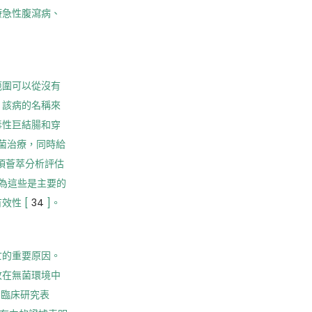
療急性腹瀉病、
範圍可以從沒有
。該病的名稱來
毒性巨結腸和穿
菌治療，同時給
一項薈萃分析評估
為這些是主要的
效性 [
34
]。
亡的重要原因。
收在無菌環境中
的臨床研究表