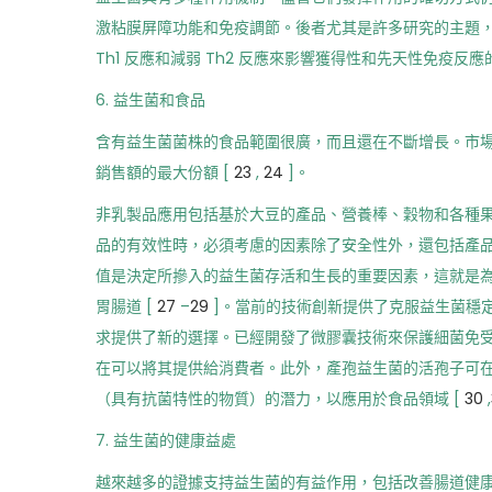
激粘膜屏障功能和免疫調節。後者尤其是許多研究的主題，並
Th1 反應和減弱 Th2 反應來影響獲得性和先天性免疫反
6. 益生菌和食品
含有益生菌菌株的食品範圍很廣，而且還在不斷增長。市
銷售額的最大份額 [
23
,
24
]。
非乳製品應用包括基於大豆的產品、營養棒、穀物和各種果
品的有效性時，必須考慮的因素除了安全性外，還包括產品
值是決定所摻入的益生菌存活和生長的重要因素，這就是
胃腸道 [
27
–
29
]。當前的技術創新提供了克服益生菌穩
求提供了新的選擇。已經開發了微膠囊技術來保護細菌免
在可以將其提供給消費者。此外，產孢益生菌的活孢子可
（具有抗菌特性的物質）的潛力，以應用於食品領域 [
30
,
7. 益生菌的健康益處
越來越多的證據支持益生菌的有益作用，包括改善腸道健