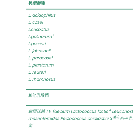
乳酸菌
種
L. acidophilus
L. casei
L.crispatus
1
L.galinarum
L.gasseri
L. johnsonii
L. paracasei
L. plantarum
L. reuteri
L. rhamnosus
其他乳酸菌
3
糞腸球菌
1 E. faecium Lactococcus lactis
Leuconos
菊粉
mesenteroides Pediococcus acidilactici 3
孢子乳
3
菌