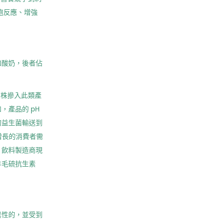
胞反應、增強
和酸奶，後者佔
菌株摻入此類產
產品的 pH
的益生菌輸送到
增長的消費者需
，飲料製造商現
羊毛硫抗生素
異性的，並受到