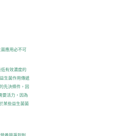
生菌應用必不可
最低有效濃度的
益生菌作用傳遞
能的先決條件，因
需要活力，因為
對於某些益生菌菌
和營養競爭到刺