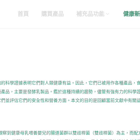
首頁
購買產品
補充品功能
健康新
加的科學證據表明它們對人類健康有益。因此，它們已被用作各種產品，
種產品，主要是發酵乳製品。鑑於這種持續的趨勢，儘管有強有力的科學
它們並評估它們的安全性和營養方面。本文的目的是回顧當前文獻中有關
er 觀察到健康母乳喂養嬰兒的腸道菌群以雙歧桿菌（雙歧桿菌）為主，而