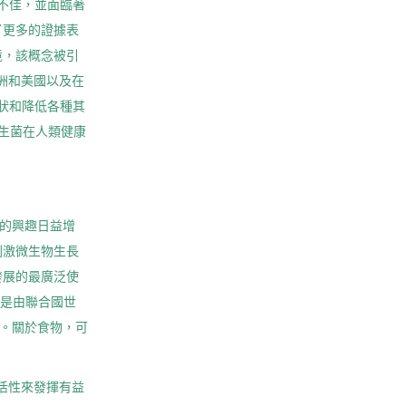
不佳，並面臨著
了更多的證據表
境，該概念被引
洲和美國以及在
狀和降低各種其
益生菌在人類健康
劑的興趣日益增
刺激微生物生長
發展的最廣泛使
義是由聯合國世
”。關於食物，可
長或活性來發揮有益