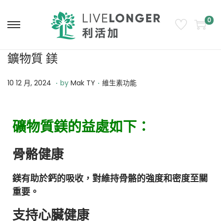
0
鑛物質 鎂
.
.
Posted on
Posted in
1
10 12 月, 2024
by
Mak TY
維生素功能
0
1
礦物質鎂的益處如下：
2
月
骨骼健康
,
2
鎂有助於鈣的吸收，對維持骨骼的強度和密度至關
0
重要。
2
4
支持心臟健康