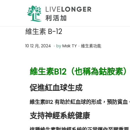
維生素 B-12
.
.
Posted on
Posted in
1
10 12 月, 2024
by
Mak TY
維生素功能
3
1
維生素B12（也稱為鈷胺
2
月
促進紅血球生成
,
2
維生素B12 有助於紅血球的形成，預防貧血
0
2
支持神經系統健康
4
這種維生素對神經系統的正常運作至關重要