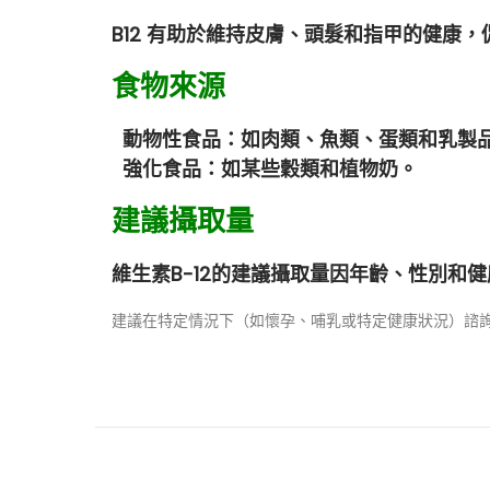
B12 有助於維持皮膚、頭髮和指甲的健康
食物來源
動物性食品：如肉類、魚類、蛋類和乳製
強化食品：如某些穀類和植物奶。
建議攝取量
維生素B-12的建議攝取量因年齡、性別和
建議在特定情況下（如懷孕、哺乳或特定健康狀況）諮
維
生
素
B
-