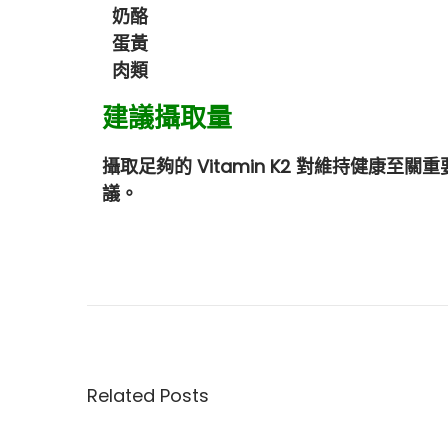
奶酪
蛋黃
肉類
建議攝取量
攝取足夠的 Vitamin K2 對維持健
議。
D
a
v
i
d
S
Related Posts
i
n