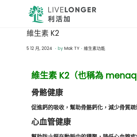
維生素 K2
.
.
Posted on
Posted in
1
5 12 月, 2024
by
Mak TY
維生素功能
0
1
維生素 K2（也稱為 men
2
月
骨骼健康
,
2
促進鈣的吸收，幫助骨骼鈣化，減少骨質疏
0
2
心血管健康
4
幫助防止鈣在動脈中的積聚，降低心血管疾