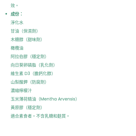
效。
成份：
淨化水
甘油（保濕劑）
木糖醇（甜味劑）
橄欖油
阿拉伯膠（穩定劑）
向日葵卵磷脂（乳化劑）
維生素 D3（膽鈣化醇）
山梨酸鉀（防腐劑）
濃縮檸檬汁
玉米薄荷精油（Mentha Arvensis）
黃原膠（穩定劑）
適合素食者。不含乳糖和麩質。