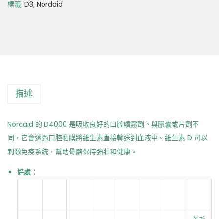
標籤:
D3
,
Nordaid
描述
Nordaid 的 D4000 是吸收良好的口腔噴霧劑。與膠囊或片劑不
同，它會透過口腔黏膜將維生素直接輸送到血液中。維生素 D 可以
刺激免疫系統，幫助骨骼保持強壯和健康。
好處：