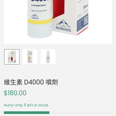
維生素 D4000 噴劑
$
180.00
Hurry! only 11 left in stock.