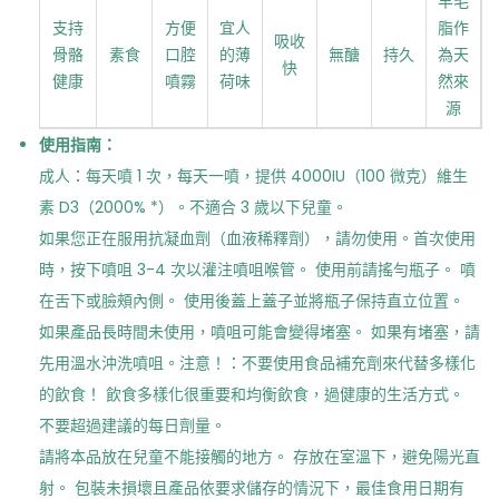
羊毛
支持
方便
宜人
脂作
吸收
骨骼
素食
口腔
的薄
無醣
持久
為天
快
健康
噴霧
荷味
然來
源
使用指南：
成人：每天噴 1 次，每天一噴，提供 4000IU（100 微克）維生
素 D3（2000% *）。不適合 3 歲以下兒童。
如果您正在服用抗凝血劑（血液稀釋劑），請勿使用。首次使用
時，按下噴咀 3-4 次以灌注噴咀喉管。 使用前請搖勻瓶子。 噴
在舌下或臉頰內側。 使用後蓋上蓋子並將瓶子保持直立位置。
如果產品長時間未使用，噴咀可能會變得堵塞。 如果有堵塞，請
先用溫水沖洗噴咀。注意！：不要使用食品補充劑來代替多樣化
的飲食！ 飲食多樣化很重要和均衡飲食，過健康的生活方式。
不要超過建議的每日劑量。
請將本品放在兒童不能接觸的地方。 存放在室溫下，避免陽光直
射。 包裝未損壞且產品依要求儲存的情況下，最佳食用日期有