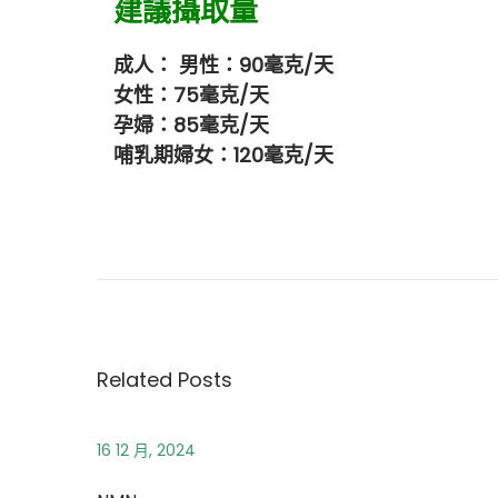
建議攝取量
成人： 男性：90毫克/天
女性：75毫克/天
孕婦：85毫克/天
哺乳期婦女：120毫克/天
褪
黑
素
牛
樟
芝
Related Posts
16 12 月, 2024