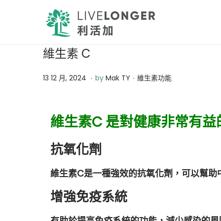
維生素 C
.
.
Posted on
Posted in
1
13 12 月, 2024
by
Mak TY
維生素功能
3
1
維生素C 是對健康非常有
2
月
抗氧化劑
,
2
維生素C是一種強效的抗氧化劑，可以幫助
0
2
增強免疫系統
4
有助於提高免疫系統的功能，減少感染的風